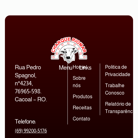
Rua Pedro
Menu
Home
Links
Politica de
Privacidade
Spagnol,
Sobre
n°4234,
nós
Trabalhe
76965-598.
Conosco
Produtos
Cacoal – RO.
Relatório de
Receitas
Transparência
Contato
Telefone:
(69) 99200-5176